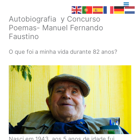
Skip
to
Autobiografia y Concurso
content
Poemas- Manuel Fernando
Faustino
O que foi a minha vida durante 82 anos?
Nasci em 1943, aos 5 anos de idade fui